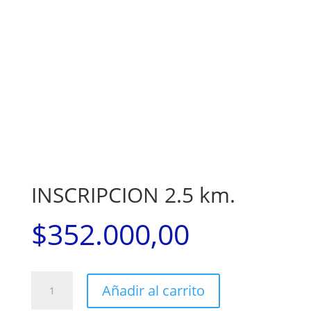
INSCRIPCION 2.5 km.
$
352.000,00
INSCRIPCION
Añadir al carrito
2.5
km.