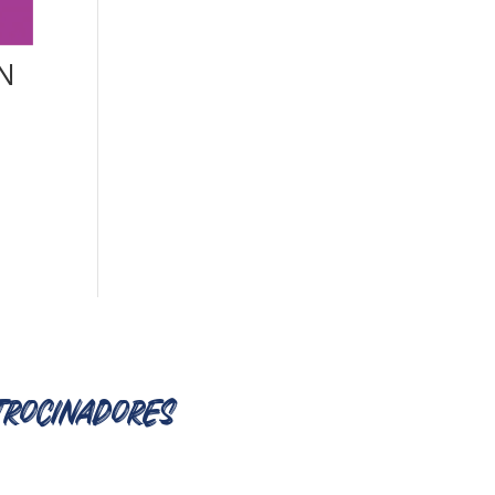
N
trocinadores