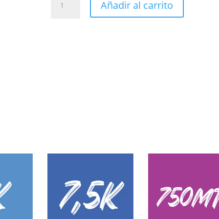
Añadir al carrito
10
KM.
cantidad