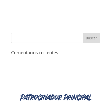
750
mt
cantidad
Comentarios recientes
Patrocinador Principal